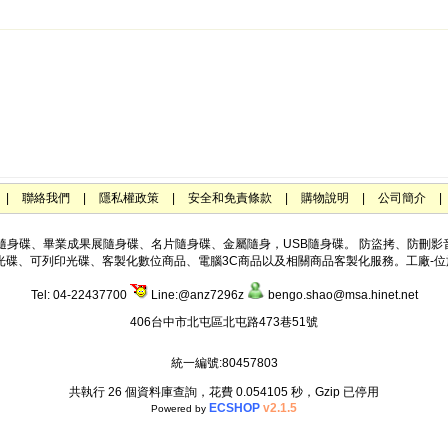
|
聯絡我們
|
隱私權政策
|
安全和免責條款
|
購物說明
|
公司簡介
|
隨身碟、企業形象隨身碟、畢業成果展隨身碟、名片隨身碟、金屬隨身，USB隨身碟。 防盜拷
光碟、可列印光碟、客製化數位商品、電腦3C商品以及相關商品客製化服務。工廠-位
Tel: 04-22437700
Line:@anz7296z
bengo.shao@msa.hinet.net
406台中市北屯區北屯路473巷51號
統一編號:
80457803
共執行 26 個資料庫查詢，花費 0.054105 秒，Gzip 已停用
ECSHOP
v2.1.5
Powered by