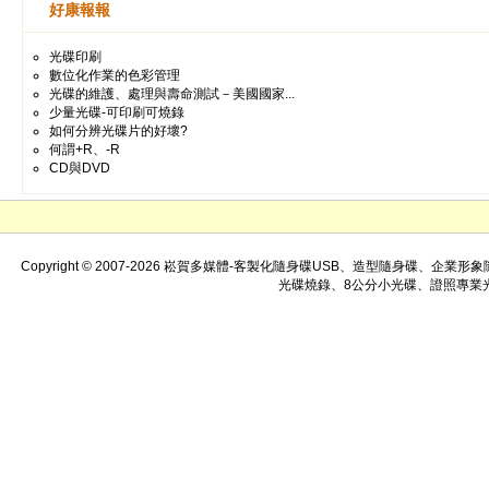
好康報報
光碟印刷
數位化作業的色彩管理
光碟的維護、處理與壽命測試－美國國家...
少量光碟-可印刷可燒錄
如何分辨光碟片的好壞?
何謂+R、-R
CD與DVD
Copyright © 2007-2026 崧賀多媒體-客製化隨身碟USB、造型
光碟燒錄、8公分小光碟、證照專業