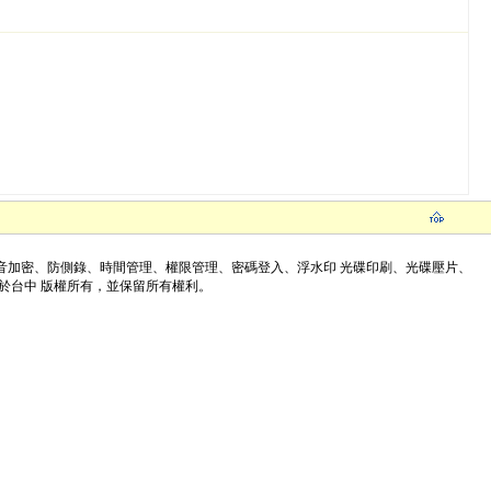
、防刪影音加密、防側錄、時間管理、權限管理、密碼登入、浮水印 光碟印刷、光碟壓片、
於台中 版權所有，並保留所有權利。