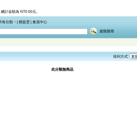
總計金額為 NT0.00元。
所有分類
|
標簽雲
|
會員中心
進階搜尋
排列方式:
此分類無商品