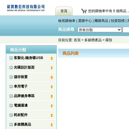
首頁
您的購物車中有 0 個商品，
檢視購物車
|
選購中心
|
團購商品
|
拍賣競標
|
商品搜尋
目前位置:
首頁
>
多媒體產品
>
羅技
商品分類
商品列表
客製化-隨身碟USB
光碟設計版面
儲存裝置
車用電子
品牌健身專區
電腦週邊
耗材配件
多媒體產品