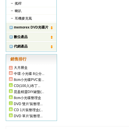
搖桿
喇叭
耳機麥克風
memorex DVD光碟片
數位產品
代銷產品
銷售排行
大月曆盒
中環 小光碟 8公分...
8cm小光碟PVC套...
CD(100入)布丁...
昆盈精靈DIY鍵盤(...
8cm小光碟整理盒
DVD 雙片'裝整理...
CD 1片裝整理盒(...
DVD 單片'裝整理...