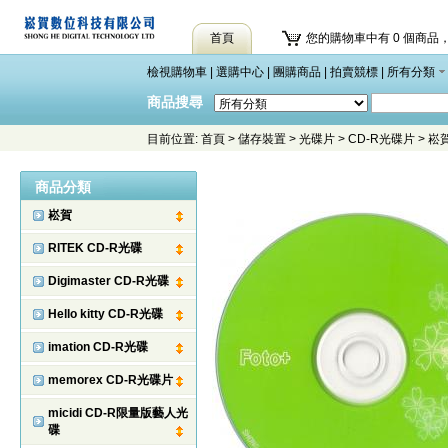
首頁
您的購物車中有 0 個商品，
檢視購物車
|
選購中心
|
團購商品
|
拍賣競標
|
所有分類
商品搜尋
目前位置:
首頁
>
儲存裝置
>
光碟片
>
CD-R光碟片
>
崧
商品分類
崧賀
RITEK CD-R光碟
Digimaster CD-R光碟
Hello kitty CD-R光碟
imation CD-R光碟
memorex CD-R光碟片
micidi CD-R限量版藝人光
碟