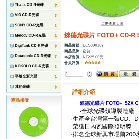
That's CD-R光碟
VIO CD-R光碟
点击查看大圖
SONY CD-R光碟
錸德光碟片 FOTO+ CD-R 
Melody CD-R光碟
商品貨號：
ECS000369
DigiTank CD-R光碟
商品品牌：
崧賀
Datasonic CD-R光碟
本店售價：
NT225.00元
會員評價：
KOKOLO CD-R光碟
平版全彩光碟
其他光碟
詳细介绍
商品相簿
錸德光碟片 FOTO+
52X 
‧全球光碟領導製造廠
‧生產全台灣第一張CD、D
‧榮獲日內瓦國際發明獎
‧排名全球新興市場前200名企業 