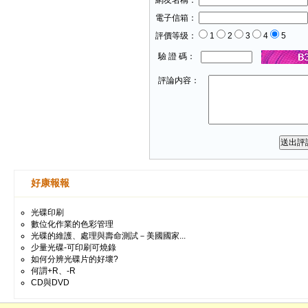
網友名稱：
電子信箱：
評價等级：
1
2
3
4
5
驗 證 碼：
評論内容：
好康報報
光碟印刷
數位化作業的色彩管理
光碟的維護、處理與壽命測試－美國國家...
少量光碟-可印刷可燒錄
如何分辨光碟片的好壞?
何謂+R、-R
CD與DVD