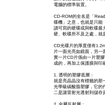
電腦的標準裝置。
CD-ROM的全名是「Read
碟機」之意，也就是只能
讀可寫的硬碟或與軟碟最大
硬、軟碟所不及之處，就
CD光碟片的厚度僅有1.2
片一面光亮如鏡面，另一
實一片CD片係由一片塑
成的，再加上保護膜與印
1. 透明的塑膠底層：
就是亮晶晶沒有標籤的那
光學級碳酸脂塑膠，它的
二是讓雷射光透射到儲存
2. 金屬反射層：