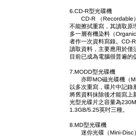
6.CD-R型光碟機
CD-R （Recorda
不能擦拭重寫，其讀取原
多一層有機染料（Organi
者作一次資料寫錄。CD-R
讀取資料，主要應用於僅
目前已成為電腦很普遍的
7.MODD型光碟機
亦即MO磁光碟機（Magneto
以多次重寫，碟片中記錄
將舊資料抹除後才能寫上
光型光碟片之容量為230MB/
1.3GB/5.25英吋三種。
8.MD型光碟機
迷你光碟（Mini-Disc）有