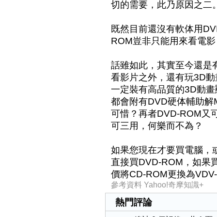
切的需要，此乃原因之二
既然目前還沒有軟体用DV
ROM豈非只能用來看電
話雖如此，其實至今還是有
看影片之外，還有玩3D
一定裝有高品質的3D動
都會附有DVD硬体輔助解M
可惜？再者DVD-ROM又
可三用，何樂而不為？
如果您現在才要買電腦，或
直接買DVD-ROM，如
價將CD-ROM更換為VDV
參考資料 Yahoo!奇摩知識+
熱門評論