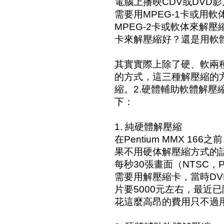
電腦上播映CDV或DVD
需要用MPEG-1卡或用
MPEG-2卡或軟体來解
卡來解壓縮好？還是用軟
其實實際上除了硬、軟兩
的方式，這三種解壓縮的方
縮。2.硬體輔助軟體解壓
下：
1. 純硬體解壓縮
在Pentium MMX 16
果不用硬体解壓縮方式的
每秒30張畫面（NTSC，
需要用解壓縮卡，當時D
片要5000元左右，最近已
花這麼高昂的費用只不過