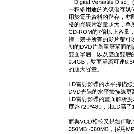
「Digital Versatile
一種多用途的光碟儲存媒
用於電子資料的儲存，亦即
格的光碟片容量超大，單層
CD-ROM的7倍以上容量，
鐘，幾乎所有的影片都可
初的DVD片為單層單面
雙面單層，以及雙面雙層
9.4GB，雙面單層可達8.
的超大容量。
LD雷射影碟的水平掃描線大
DVD光碟的水平掃描線更高
LD雷射影碟的畫面解析度為
度為720*480，比LD高了
而與VCD相較又是如何呢
650MB~680MB，採用M