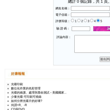
總計 0 個記錄，共 1 頁
網友名稱：
電子信箱：
評價等级：
1
2
3
4
5
驗 證 碼：
評論内容：
好康報報
光碟印刷
數位化作業的色彩管理
光碟的維護、處理與壽命測試－美國國家...
少量光碟-可印刷可燒錄
如何分辨光碟片的好壞?
何謂+R、-R
CD與DVD