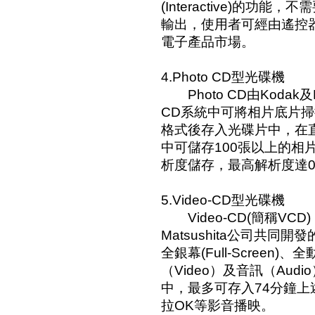
(Interactive)的功
輸出，使用者可經由遙控
電子產品市場。
4.Photo CD型光碟機
Photo CD由Kodak及P
CD系統中可將相片底片掃描
格式後存入光碟片中，在直徑
中可儲存100張以上的相
析度儲存，最高解析度達072x
5.Video-CD型光碟機
Video-CD(簡稱VCD)，係
Matsushita公司共同
全銀幕(Full-Screen)、全
（Video）及音訊（Aud
中，最多可存入74分鐘
拉OK等影音播映。