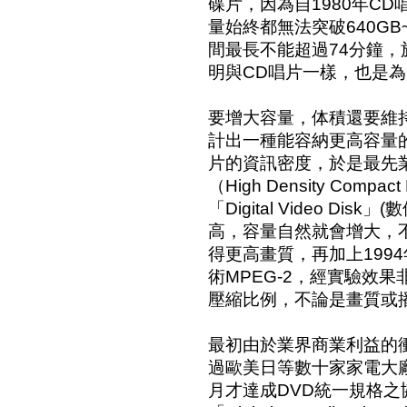
碟片，因為自1980年C
量始終都無法突破640GB
間最長不能超過74分鐘，
明與CD唱片一樣，也是
要增大容量，体積還要維
計出一種能容納更高容量
片的資訊密度，於是最先
（High Density Com
「Digital Video D
高，容量自然就會增大，
得更高畫質，再加上199
術MPEG-2，經實驗效果非
壓縮比例，不論是畫質或
最初由於業界商業利益的
過歐美日等數十家家電大廠
月才達成DVD統一規格