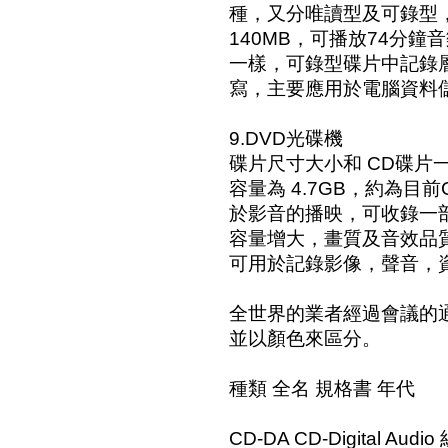
種，又分唯讀型及可錄型，
140MB，可播放74分鐘
一樣，可錄型碟片中記錄
寫，主要應用於電腦資料
9.DVD光碟機
碟片尺寸大小和 CD碟片
容量為 4.7GB，約為目
於影音的播映，可收錄一部
容量增大，畫質及音效品質
可用於記錄影像，聲音，
全世界的業者經過會議的
並以顏色來區分。
種類 全名 規格書 年代
CD-DA CD-Digital Audi