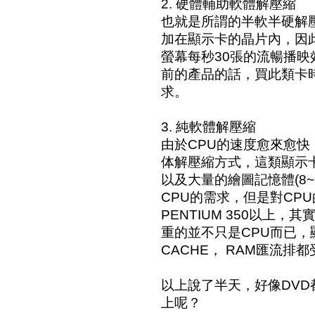
2. 硬體輔助軟體解壓縮
也就是所謂的半軟半硬解壓
加在顯示卡的晶片內，因
螢幕每秒30張的流暢播映
前的產品的話，買此類卡
求。
3. 純軟體解壓縮
由於CPU的速度愈來愈
体解壓縮方式，這類顯示
以及大量的繪圖記憶體(8~
CPU的需求，但是對CP
PENTIUM 350以上
重的並不只是CPU而已，
CACHE， RAM匯流排
以上說了半天，好像DV
上呢？