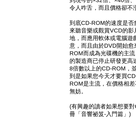
到現今的×32倍、×40倍
令人咋舌，而且價格卻不
到底CD-ROM的速度是
來聽音樂或觀賞VCD的影
地，而應用軟体或電腦遊戲
意，而且由於DVD開始愈
ROM而成為光碟機的主流
的製造商已停止研發更高速
8倍數以上的CD-ROM
到是如果您今天才要買CD-
ROM是主流，在價格相
無妨。
(有興趣的讀者如果想要對
冊「音響祕笈-入門篇」)