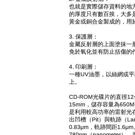
也就是實際儲存資料的地
的厚度只有數百挨，大多
黃金或銅合金製成的，用
3. 保護層：
金屬反射層的上面塗抹一
免於氧化並有防止括傷的
4. 印刷層：
一種UV油墨，以絲網或
上。
CD-ROM光碟片的直徑1
15mm，儲存容量為650
是利用較高功率的雷射光
出凹槽（Pit）與軌跡（L
0.83μm，軌跡間距1.6
780nm（nanomete