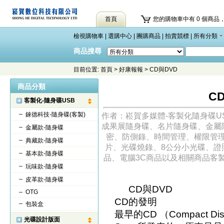
首頁
您的購物車中有 0 個商品，
檢視購物車
|
選購中心
|
團購商品
|
拍賣競標
|
所有分類
商品搜尋
目前位置:
首頁
>
好康報報
>
CD與DVD
商品分類
C
客製化-隨身碟USB
錸德科技-隨身碟(客製)
作者：崧賀多媒體-客製化隨身碟U
成果展隨身碟、名片隨身碟、金屬隨
金屬款-隨身碟
密、防側錄、時間管理、權限管理
典藏款-隨身碟
片、光碟燒錄、8公分小光碟、證
基本款-隨身碟
品、電腦3C商品以及相關商品客製化
玩味款-隨身碟
皮革款-隨身碟
CD與DVD
OTG
CD的發明
包裝盒
最早的CD （Compact Di
光碟設計版面