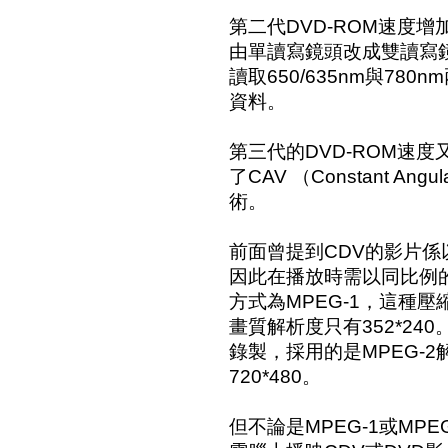
第二代DVD-ROM速度增加
由單讀寫鏡頭改成雙讀寫
讀取650/635nm與78
資料。
第三代的DVD-ROM速
了CAV （Constant Ang
術。
前面曾提到CDV的影片係
因此在播放時需以同比例
方式為MPEG-1，這種壓
畫質解析度只有352*24
錄製，採用的是MPEG-
720*480。
但不論是MPEG-1或MP