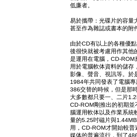
低廉者。
易於攜帶：光碟片的容量
甚至作為雜誌或書本的附
由於CD有以上的各種優點，
後很快就被考慮用作其他
是運用在電腦，CD-RO
用於電腦軟体資料的儲存
影像、聲音、視訊等。於是Ph
1984年共同發表了電腦專
386交替的時候，但是那
大多數都只要一、二片1.
CD-ROM剛推出的初期
腦運用軟体以及作業系統軟
量的5.25吋磁片與1.44
用，CD-ROM才開始較
媒体的普遍流行，到了48