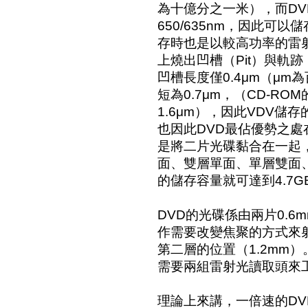
為十億分之一米），而D
650/635nm，因此可
存時也是以較高功率的雷
上燒出凹槽（Pit）與軌跡
凹槽長度僅0.4μm（μ
短為0.7μm，（CD-RO
1.6μm），因此VDV儲
也因此DVD最佔優勢之處
是將二片光碟黏合在一起
面、雙層單面、單層雙面
的儲存容量就可達到4.7G
DVD的光碟係由兩片0.
作需要改變焦聚的方式來射
第二層的位置（1.2mm
需要兩組雷射光讀取頭來
理論上來講，一倍速的DV