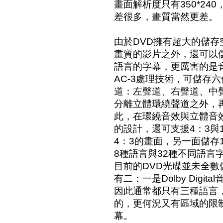
畫面解析度只有350*240
差很多，畫質當然更差。
由於DVD擁有超大的儲
畫質的影片之外，還可以
語言的字幕，更厲害的是
AC-3處理技術，可儲存
道：左聲道、右聲道、中
分離立體環繞聲道之外，
此，在環繞音效與立體音
的設計，還可支援4：3與
4：3的畫面，另一面儲存
8種語言與32種不同語言
目前的DVD光碟並未全
有二：一是Dolby Dig
因此通常都只有三種語言
的，更何況又有區域的限
幕。