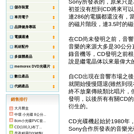
Sony所發表的，原來只
儲存裝置
初並沒有想到CD將來可
連286的電腦都還沒有，當
車用電子
的磁片階段，連3.5吋的
品牌健身專區
電腦週邊
在CD尚未發明之前，音
音樂的來源大多是30公分
耗材配件
錄音機等，CD發明之前根
多媒體產品
說是繼電晶体以來最偉大
memorex DVD光碟片
自CD出現在音響市場之後
數位產品
就開始慢慢隱退(雖然到
代銷產品
終不放棄傳統類比唱片，但
發明，以後所有有關CD的
銷售排行
衍生的。
大月曆盒
中環 小光碟 8公分...
CD光碟機起始於1980年，
8cm小光碟PVC套...
CD(100入)布丁...
Sony合作所發表的音樂光碟
昆盈精靈DIY鍵盤(...