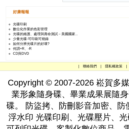
好康報報
光碟印刷
數位化作業的色彩管理
光碟的維護、處理與壽命測試－美國國家...
少量光碟-可印刷可燒錄
如何分辨光碟片的好壞?
何謂+R、-R
CD與DVD
|
聯絡我們
|
隱私權政策
|
Copyright © 2007-202
業形象隨身碟、畢業成果展隨身
碟。 防盜拷、防刪影音加密、防
浮水印 光碟印刷、光碟壓片、
可列印光碟、客製化數位商品、電