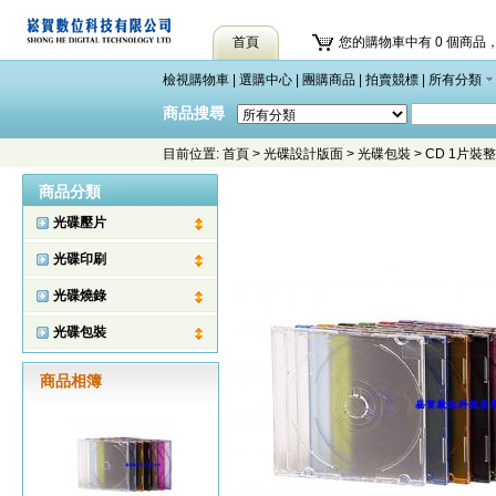
首頁
您的購物車中有 0 個商品，
檢視購物車
|
選購中心
|
團購商品
|
拍賣競標
|
所有分類
商品搜尋
目前位置:
首頁
>
光碟設計版面
>
光碟包裝
>
CD 1片裝整
商品分類
光碟壓片
光碟印刷
光碟燒錄
光碟包裝
商品相簿