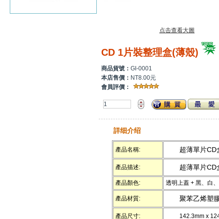
点击查看大圖
CD 1片裝整理盒(薄殼)
商品貨號：
GI-0001
本店售價：
NT8.00元
會員評價：
詳细介绍
超薄單片CD
產品名稱:
超薄單片CD
產品描述:
產品顏色:
透明上蓋 + 黑、白
聚苯乙烯塑
產品材質:
產品尺寸:
142.3mm x 12