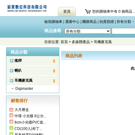
首頁
您的購物車中有 0 個商品，
檢視購物車
|
選購中心
|
團購商品
|
拍賣競標
|
所有分類
商品搜尋
目前位置:
首頁
>
多媒體產品
>
耳機麥克風
商品分類
商品列表
搖桿
此
喇叭
耳機麥克風
Digimaster
銷售排行
大月曆盒
中環 小光碟 8公分...
8cm小光碟PVC套...
CD(100入)布丁...