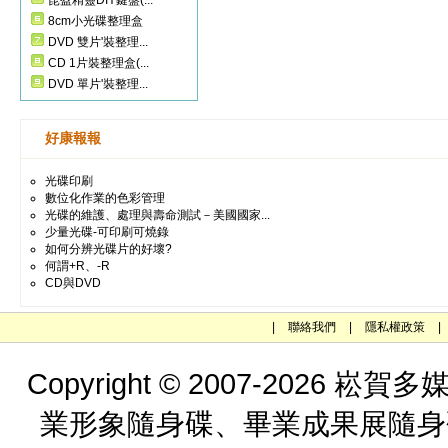
昆盈精靈DIY鍵盤(...
8cm小光碟整理盒
DVD 雙片'裝整理...
CD 1片裝整理盒(...
DVD 單片'裝整理...
好康報報
光碟印刷
數位化作業的色彩管理
光碟的維護、處理與壽命測試－美國國家...
少量光碟-可印刷可燒錄
如何分辨光碟片的好壞?
何謂+R、-R
CD與DVD
|
聯絡我們
|
隱私權政策
|
Copyright © 2007-202
業形象隨身碟、畢業成果展隨身