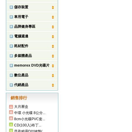
儲存裝置
車用電子
品牌健身專區
電腦週邊
耗材配件
多媒體產品
memorex DVD光碟片
數位產品
代銷產品
銷售排行
大月曆盒
中環 小光碟 8公分...
8cm小光碟PVC套...
CD(100入)布丁...
昆盈精靈DIY鍵盤(...