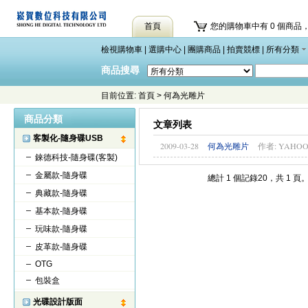
首頁
您的購物車中有 0 個商品，
檢視購物車
|
選購中心
|
團購商品
|
拍賣競標
|
所有分類
商品搜尋
目前位置:
首頁
>
何為光雕片
商品分類
文章列表
客製化-隨身碟USB
2009-03-28
作者: YAHO
何為光雕片
錸德科技-隨身碟(客製)
金屬款-隨身碟
總計 1 個記錄20，共 1 頁
典藏款-隨身碟
基本款-隨身碟
玩味款-隨身碟
皮革款-隨身碟
OTG
包裝盒
光碟設計版面