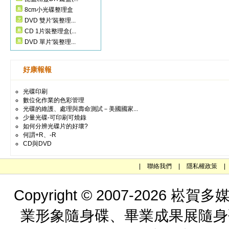
8cm小光碟整理盒
DVD 雙片'裝整理...
CD 1片裝整理盒(...
DVD 單片'裝整理...
好康報報
光碟印刷
數位化作業的色彩管理
光碟的維護、處理與壽命測試－美國國家...
少量光碟-可印刷可燒錄
如何分辨光碟片的好壞?
何謂+R、-R
CD與DVD
|
聯絡我們
|
隱私權政策
|
Copyright © 2007-202
業形象隨身碟、畢業成果展隨身